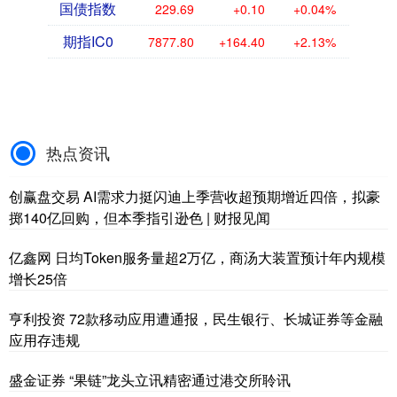
国债指数
229.69
+0.10
+0.04%
期指IC0
7877.80
+164.40
+2.13%
热点资讯
创赢盘交易 AI需求力挺闪迪上季营收超预期增近四倍，拟豪
掷140亿回购，但本季指引逊色 | 财报见闻
亿鑫网 日均Token服务量超2万亿，商汤大装置预计年内规模
增长25倍
亨利投资 72款移动应用遭通报，民生银行、长城证券等金融
应用存违规
盛金证券 “果链”龙头立讯精密通过港交所聆讯