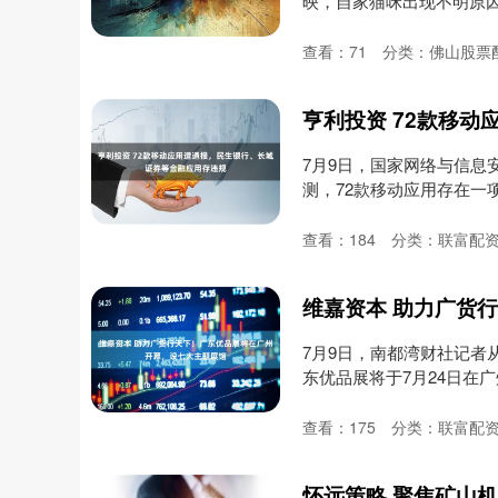
映，自家猫咪出现不明原
一....
查看：
71
分类：
佛山股票
7月9日，国家网络与信息
测，72款移动应用存在一
络....
查看：
184
分类：
联富配
7月9日，南都湾财社记者
东优品展将于7月24日在广
查看：
175
分类：
联富配资