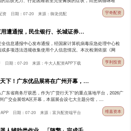
因的后肢无力、行走困难甚至完全瘫痪的症状，而患病猫咪唯
宇奇配资
配资
日期：07-20
来源：御龙优配
亨利投资 72款移动应用遭通报，民生银行、长城证券等金融应用存违规
安全信息通报中心发布通报，经国家计算机病毒应急处理中心检
项或多项违法违规收集使用个人信息情况。本次检测依据《网
亨利投资
资
日期：07-20
来源：牛大人配资APP下载
维嘉资本 助力广货行天下！广东优品展将在广州开幕，设七大主题展馆
从广东省商务厅获悉，作为“广货行天下”的重点落地平台，2026广
州广交会展馆A区开幕，本届展会设七大主题分馆，....
维嘉资本
APP
日期：07-20
来源：富兴配资端平台
怀远策略 聚焦矿山机器人辅助类作业，「随擎」完成千万元级天使轮融资