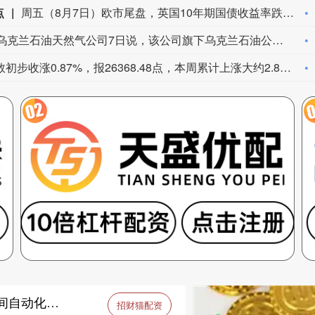
点
周五（8月7日）欧市尾盘，英国10年期国债收益率跌2.3个基点，报4.915%，北京时间20:30发布美国非农就业报告时从4.94%附近跳水至接近4.9%的水平，本周累计下跌13.3个基点。两年期英债收益率跌2.2个基点，报4.276%，非农就业报告出炉时从4.3%附近跳水至4.25%附近，本周累跌12.5个基点。本周，30年期英债收益率累跌11.6个基点，50年期英债收益率累跌9.4个基点。2/10年期英债收益率利差累跌0.922个基点，报+63.880个基点。
乌克兰石油天然气公司7日说，该公司旗下乌克兰石油公司遭遇了近几个月来最大规模的袭击。乌克兰石油天然气公司在官网发布消息说，俄方过去一晚袭击了乌克兰石油公司7处石油和天然气生产设施，导致公司关键生产设备受损、油气产量大幅下降。袭击未造成人员伤亡。（新华社）
德国DAX 30指数初步收涨0.87%，报26368.48点，本周累计上涨大约2.8%。法国股指初步收涨0.38%，意大利股指初步收涨0.11%、银行指数跌0.17%，英国股指初步收涨0.44%。
招财猫配资 鲁抗医药招标结果：720车间自动化系统提升项目单一来源采购成交公示
招财猫配资