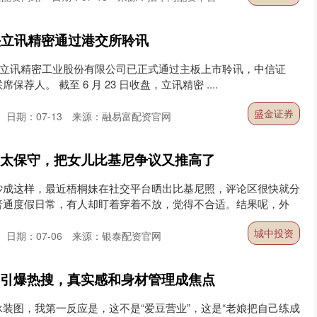
头立讯精密通过港交所聆讯
披露，立讯精密工业股份有限公司已正式通过主板上市聆讯，中信证
荐人。 截至 6 月 23 日收盘，立讯精密 ....
盛金证券
日期：07-13
来源：融易富配资官网
句太保守，把女儿比基尼争议又推高了
吵成这样，最近梧桐妹在社交平台晒出比基尼照，评论区很快就分
普通度假日常，有人却盯着穿着不放，觉得不合适。结果呢，外
城中投资
日期：07-06
来源：银泰配资官网
照引爆热搜，真实感和身材管理成焦点
装图，我第一反应是，这不是“爱豆营业”，这是“老娘把自己练成