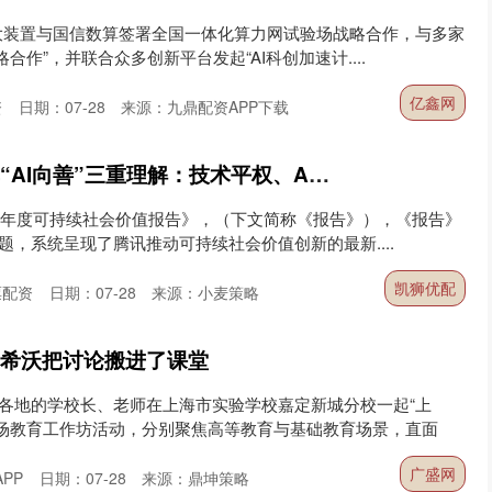
，商汤大装置与国信数算签署全国一体化算力网试验场战略合作，与多家
合作”，并联合众多创新平台发起“AI科创加速计....
亿鑫网
资
日期：07-28
来源：九鼎配资APP下载
凯狮优配 马化腾分享“AI向善”三重理解：技术平权、AI安全和普惠
025年度可持续社会价值报告》，（下文简称《报告》），《报告》
主题，系统呈现了腾讯推动可持续社会价值创新的最新....
凯狮优配
票配资
日期：07-28
来源：小麦策略
，希沃把讨论搬进了课堂
国各地的学校长、老师在上海市实验学校嘉定新城分校一起“上
两场教育工作坊活动，分别聚焦高等教育与基础教育场景，直面
广盛网
PP
日期：07-28
来源：鼎坤策略