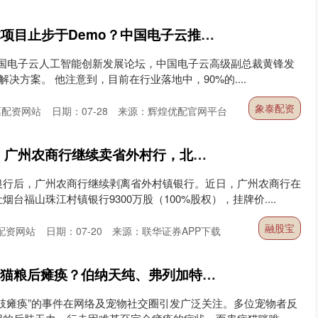
象泰配资 90%智能体项目止步于Demo？中国电子云推出“动脑和动手”方案
·中国电子云人工智能创新发展论坛，中国电子云高级副总裁黄锋发
解决方案。 他注意到，目前在行业落地中，90%的....
象泰配资
票配资网站
日期：07-28
来源：辉煌优配官网平台
融股宝 挂牌1547万！广州农商行继续卖省外村行，北京银行拟接盘
银行后，广州农商行继续剥离省外村镇银行。近日，广州农商行在
台福山珠江村镇银行9300万股（100%股权），挂牌价....
融股宝
配资网站
日期：07-20
来源：联华证券APP下载
宇奇配资 数千只猫吃猫粮后瘫痪？伯纳天纯、弗列加特都回应了
肢瘫痪”的事件在网络及宠物社交圈引发广泛关注。多位宠物者反