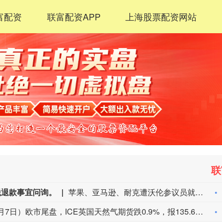
富配资
联富配资APP
上海股票配资网站
联
税退款事宜问询。
苹果、亚马逊、耐克遭沃伦参议员就关税退款事宜问询。
周五（8月7日）欧市尾盘，ICE英国天然气期货跌0.9%，报135.680便士/千卡，本周累计下跌5.96%。TTF基准荷兰天然气期货跌5.03%，报55.380欧元/兆瓦时，本周累跌6.88%，整体呈现出M形走势、绝大部分时间处于下跌状态。ICE欧盟碳排放交易许可（期货价格）涨1.82%，报82.85欧元/吨，本周累涨2.60%。