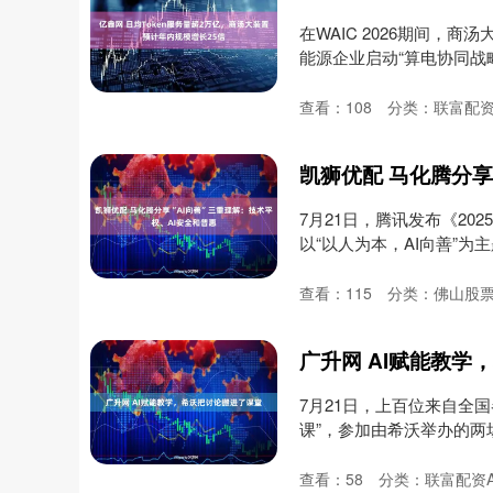
在WAIC 2026期间
能源企业启动“算电协同战略
查看：
108
分类：
联富配
7月21日，腾讯发布《2
以“以人为本，AI向善”为
查看：
115
分类：
佛山股
广升网 AI赋能教学
7月21日，上百位来自全
课”，参加由希沃举办的
A....
查看：
58
分类：
联富配资A