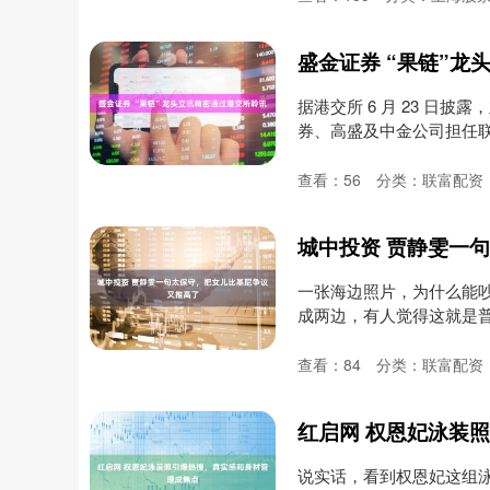
盛金证券 “果链”龙
据港交所 6 月 23 日
券、高盛及中金公司担任联席保
查看：
56
分类：
联富配资
城中投资 贾静雯一
一张海边照片，为什么能
成两边，有人觉得这就是
界....
查看：
84
分类：
联富配资
红启网 权恩妃泳装
说实话，看到权恩妃这组泳