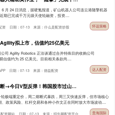
2012）6 月 24 日消息，据硬氪报道，矿山机器人公司连云港随擎机器
近期已完成千万元级天使轮融资，投资....
怀远策略
配资
日期：07-13
来源：什么是配资炒股
gility拟上市，估值约25亿美元
Agility Robotics 正洽谈通过合并特殊目的收购公司
估值约为 25 亿美元。目前相关条款尚....
达人配资
PP
日期：07-13
来源：德益配资
贵海国际 昨日暴跌熔断→今日V型反弹！韩国股市过山车，三星回购、加息警告、MSCI利空轮番轰炸
一轮极端重定价，周二熔断式暴跌，周三又快速反弹，但市场核心
期、政策风险、杠杆交易和各种小作文正在同时放大市场波动....
贵海国际
票配资网站
日期：07-13
来源：招牛网配资平台