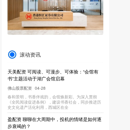
滚动资讯
天美配资 可阅读、可漫步、可体验：“会馆有
书”主题活动于湖广会馆启幕
佛山股票配资
04-28
春和景明，书香伴戏韵，会馆焕新彩。为深入贯彻
《全民阅读促进条例》，建设书香社会，同步推进历
史文化遗产活化利用，西城区在全
盈配资 聊聊在大周期中，投机的情绪是如何逐
步衰竭的？