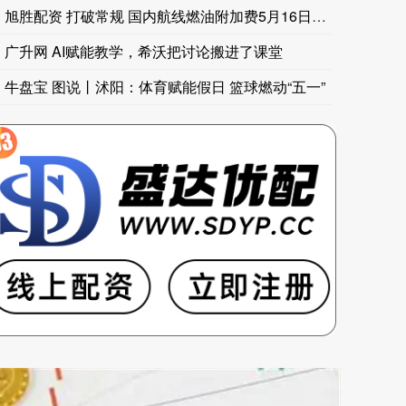
旭胜配资 打破常规 国内航线燃油附加费5月16日起再上调
广升网 AI赋能教学，希沃把讨论搬进了课堂
牛盘宝 图说丨沭阳：体育赋能假日 篮球燃动“五一”