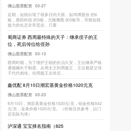
佛山股票配资
03-27
近期，短线出现了很多日内大面，如鸿博股份 的6
板，惠程科技 的3板，元隆雅图 的3板等，导致短线
接力的生态非常恶劣，只要
蜀商证券 西周最特殊的天子：继承侄子的王
位，死后传位给侄孙
佛山股票配资
03-13
西周时期，为了维护王朝的长治久安，王位继承严格
遵循嫡长子制度。从周太王到周懿王，王位都是父传
子代代相传。但周懿王去世后，
鑫优配 8月10日潮宏基黄金价格1020元克
佛山股票配资
03-23
8月10日，潮宏基黄金价格1020元/克，铂金价格542
元/克，金条价格1020元/克。（价格仅供参考，以门
店实际为准）
泸深通 宝宝择名指南（825