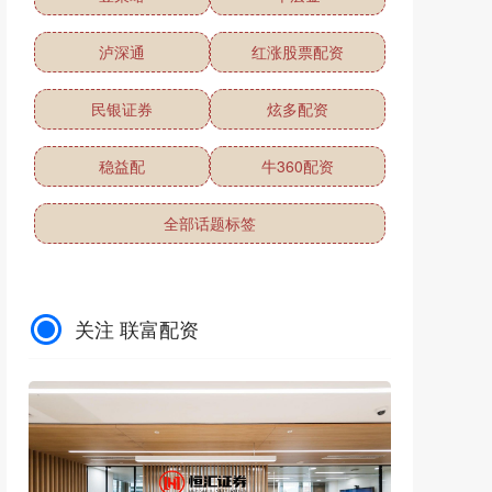
泸深通
红涨股票配资
民银证券
炫多配资
稳益配
牛360配资
全部话题标签
关注 联富配资