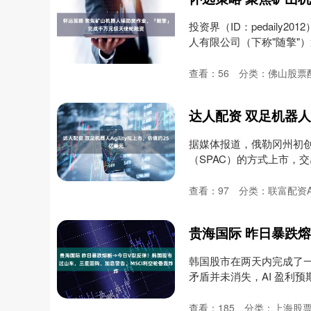
投资界（ID：pedaily
人有限公司（下称"随擎"）
查看：
56
分类：
佛山股票
达人配资 双足机器人A
据媒体报道，俄勒冈州初创公司 
（SPAC）的方式上市，交易
查看：
97
分类：
联富配资A
韩国股市在两天内完成了
矛盾并未消失，AI 盈利预
查看：
185
分类：
上海股