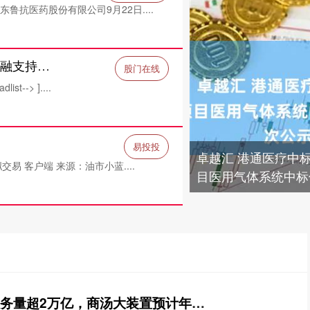
鲁抗医药股份有限公司9月22日....
股门在线 【微头条】一图读懂《关于金融支持新型工业化的指导意见》
股门在线
--> ]....
易投投
卓越汇 港通医疗中
易 客户端 来源：油市小蓝....
目医用气体系统中标候
亿鑫网 日均Token服务量超2万亿，商汤大装置预计年内规模增长25倍