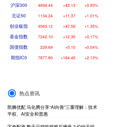
沪深300
4694.44
+43.13
+0.93%
北证50
1134.24
+11.37
+1.01%
创业板指
3563.12
+47.56
+1.35%
基金指数
7242.10
+12.30
+0.17%
国债指数
229.69
+0.10
+0.04%
期指IC0
7877.80
+164.40
+2.13%
热点资讯
凯狮优配 马化腾分享“AI向善”三重理解：技术
平权、AI安全和普惠
宇奇配资 数千只猫吃猫粮后瘫痪？伯纳天纯、