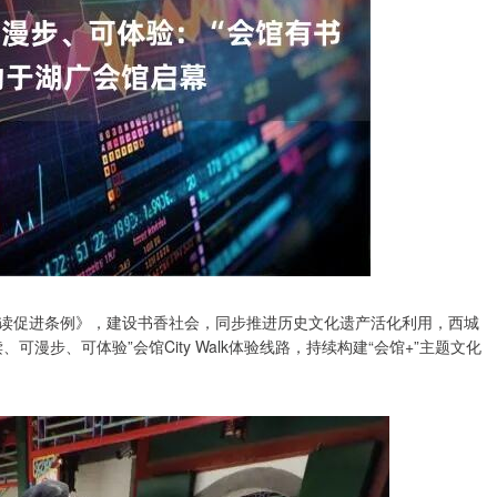
读促进条例》，建设书香社会，同步推进历史文化遗产活化利用，西城
漫步、可体验”会馆City Walk体验线路，持续构建“会馆+”主题文化