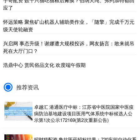
宇奇配资 数千只猫吃猫粮后瘫痪？伯纳天纯、弗列加特都回
应了
怀远策略 聚焦矿山机器人辅助类作业，「随擎」完成千万元
级天使轮融资
兴启网 事态升级！谢娜遭大规模投诉，网友扬言：敢来就吊
死在大厅门口？
浩鼎中心 赏民俗品文化 欢度端午假期
推荐资讯
卓越汇 港通医疗中标：江苏省中医院国家中医疫
病防治基地建设项目医用气体系统中标候选人公
示第1次公示172169(第2次重新公告)
招财猫配资 鲁抗医药招标结果：720车间自动化系