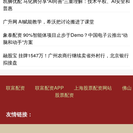
凯狮优配 马化腾分享“AI向善”三重理解：技术平权、AI安全和
普惠
广升网 AI赋能教学，希沃把讨论搬进了课堂
象泰配资 90%智能体项目止步于Demo？中国电子云推出“动
脑和动手”方案
融股宝 挂牌1547万！广州农商行继续卖省外村行，北京银行
拟接盘
联富配资
联富配资APP
上海股票配资网站
佛山
股票配资
友情链接：