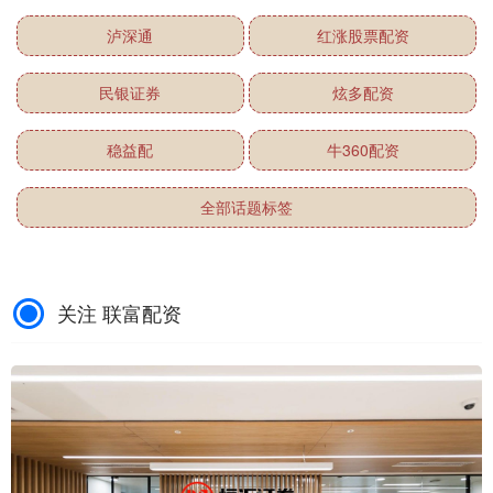
泸深通
红涨股票配资
民银证券
炫多配资
稳益配
牛360配资
全部话题标签
关注 联富配资