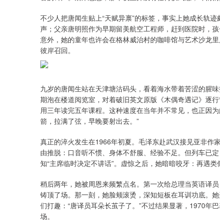
不少人把唐闻生贴上“天赋异禀”的标签，事实上她成长轨迹
声；父亲唐明照作为早期留美航空工程师，赶到医院时，孩子
意外，她的童年也许会在格林威治村的咖啡馆与艺术沙龙里
彼岸召回。
九岁的唐闻生站在天津塘沽码头，看着海水带着苦涩的腥味
期泡在楼道阅览室，对着破旧英文原版《木偶奇遇记》逐行
用三年读完五年课程。这种速度在当年并不常见，也正因为
箭，拉满了弦，早晚要射出去。”
真正的淬火发生在1966年初夏。毛泽东赴武汉接见亚非
由推脱：口音听不惯、身体不舒服、经验不足。但列车已定
知“主席临时决定不讲话”。虚惊之后，她暗暗咬牙：再遇类
稍后两年，她被周恩来频繁点名。第一次给总理当英语译员
铸顶了场。那一刻，她脸颊滚烫，深知短板在耳训功底。她
们打趣：“唐译员耳朵长茧子了。”不过结果显著，1970
场。