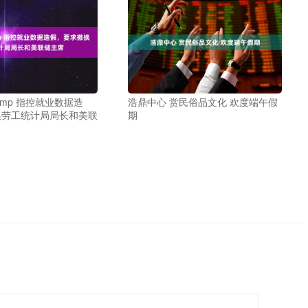
ump 指控就业数据造
浩鼎中心 赏民俗品文化 欢度端午假
换劳工统计局局长和美联
期