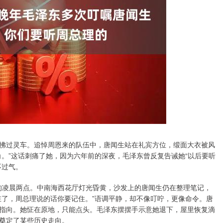
哀乐拂过灵车。追悼周恩来的队伍中，唐闻生站在礼宾方位，缎面大衣被风
。”这话刺痛了她，因为六年前的深夜，毛泽东曾反复告诫她“以后要听
不过气。
后的凌晨两点。中南海西花厅灯光昏黄，沙发上的唐闻生仍在整理笔记，
在了，周总理说的话你要记住。”语调平静，却不像叮咛，更像命令。唐
指向。她怔在原地，只能点头。毛泽东摆摆手示意她退下，屋里恢复滴
奠定了某些历史走向。