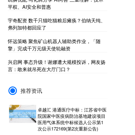
平权、AI安全和普惠
宇奇配资 数千只猫吃猫粮后瘫痪？伯纳天纯、
弗列加特都回应了
怀远策略 聚焦矿山机器人辅助类作业，「随
擎」完成千万元级天使轮融资
兴启网 事态升级！谢娜遭大规模投诉，网友扬
言：敢来就吊死在大厅门口？
推荐资讯
卓越汇 港通医疗中标：江苏省中医
院国家中医疫病防治基地建设项目
医用气体系统中标候选人公示第1
次公示172169(第2次重新公告)