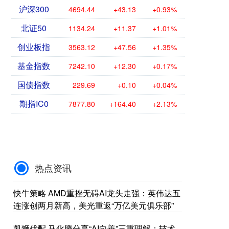
沪深300
4694.44
+43.13
+0.93%
北证50
1134.24
+11.37
+1.01%
创业板指
3563.12
+47.56
+1.35%
基金指数
7242.10
+12.30
+0.17%
国债指数
229.69
+0.10
+0.04%
期指IC0
7877.80
+164.40
+2.13%
热点资讯
快牛策略 AMD重挫无碍AI龙头走强：英伟达五
连涨创两月新高，美光重返“万亿美元俱乐部”
凯狮优配 马化腾分享“AI向善”三重理解：技术