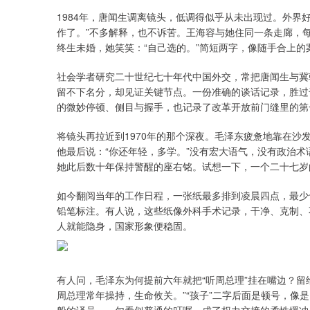
1984年，唐闻生调离镜头，低调得似乎从未出现过。外界
作了。”不多解释，也不诉苦。王海容与她住同一条走廊，
终生未婚，她笑笑：“自己选的。”简短两字，像随手合上的
社会学者研究二十世纪七十年代中国外交，常把唐闻生与冀
留不下名分，却见证关键节点。一份准确的谈话记录，胜过
的微妙停顿、侧目与握手，也记录了改革开放前门缝里的第
将镜头再拉近到1970年的那个深夜。毛泽东疲惫地靠在
他最后说：“你还年轻，多学。”没有宏大语气，没有政治术
她此后数十年保持警醒的座右铭。试想一下，一个二十七岁
如今翻阅当年的工作日程，一张纸最多排到凌晨四点，最少
铅笔标注。有人说，这些纸像外科手术记录，干净、克制、
人就能隐身，国家形象便稳固。
有人问，毛泽东为何提前六年就把“听周总理”挂在嘴边？留
周总理常年操持，生命攸关。”“孩子”二字后面是顿号，像