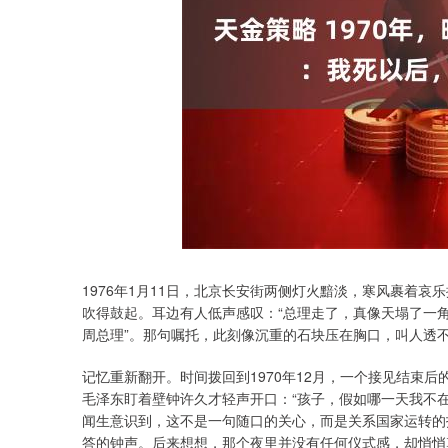
1976年1月11日，北京长安街两侧灯火黯淡，寒风裹着
吹得鼓起。耳边有人低声感叹：“总理走了，真像天塌了一角
周总理”。那句嘱托，此刻像沉重的石块压在胸口，叫人透
记忆重新翻开。时间拨回到1970年12月，一个接见结束
毛泽东盯着壁钟许久才轻声开口：“孩子，假如哪一天我不
闻生意识到，这不是一句随口的关心，而是关系国家运转的
答的钟声。后来想想，那个夜里并没有任何仪式感，却悄悄