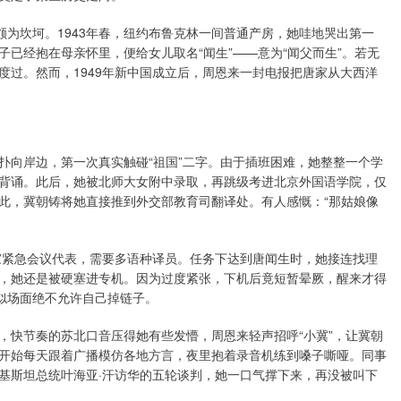
颇为坎坷。1943年春，纽约布鲁克林一间普通产房，她哇地哭出第一
已经抱在母亲怀里，便给女儿取名“闻生”——意为“闻父而生”。若无
度过。然而，1949年新中国成立后，周恩来一封电报把唐家从大西洋
扑向岸边，第一次真实触碰“祖国”二字。由于插班困难，她整整一个学
背诵。此后，她被北师大女附中录取，再跳级考进北京外国语学院，仅
此，冀朝铸将她直接推到外交部教育司翻译处。有人感慨：“那姑娘像
作家紧急会议代表，需要多语种译员。任务下达到唐闻生时，她接连找理
，她还是被硬塞进专机。因为过度紧张，下机后竟短暂晕厥，醒来才得
似场面绝不允许自己掉链子。
，快节奏的苏北口音压得她有些发懵，周恩来轻声招呼“小冀”，让冀朝
开始每天跟着广播模仿各地方言，夜里抱着录音机练到嗓子嘶哑。同事
年巴基斯坦总统叶海亚·汗访华的五轮谈判，她一口气撑下来，再没被叫下