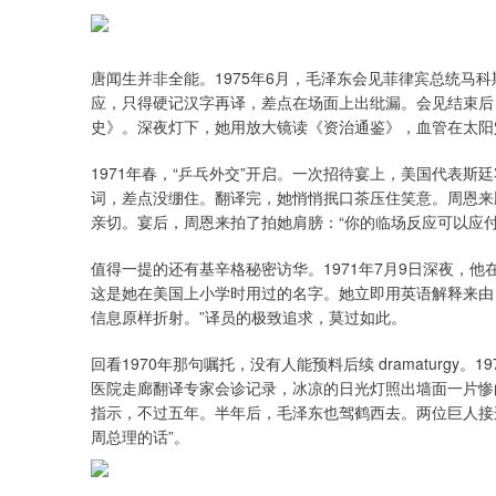
唐闻生并非全能。1975年6月，毛泽东会见菲律宾总统马
应，只得硬记汉字再译，差点在场面上出纰漏。会见结束后
史》。深夜灯下，她用放大镜读《资治通鉴》，血管在太阳
1971年春，“乒乓外交”开启。一次招待宴上，美国代表斯
词，差点没绷住。翻译完，她悄悄抿口茶压住笑意。周恩来
亲切。宴后，周恩来拍了拍她肩膀：“你的临场反应可以应
值得一提的还有基辛格秘密访华。1971年7月9日深夜，他在钓
这是她在美国上小学时用过的名字。她立即用英语解释来由
信息原样折射。”译员的极致追求，莫过如此。
回看1970年那句嘱托，没有人能预料后续 dramaturg
医院走廊翻译专家会诊记录，冰凉的日光灯照出墙面一片惨白
指示，不过五年。半年后，毛泽东也驾鹤西去。两位巨人接
周总理的话”。