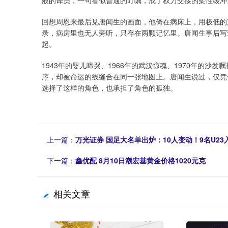
般的译员，一句看似普通的叮嘱，成了权力交接的柔性缓冲
回想周恩来最后见唐闻生的画面，他倚在病床上，用极低的
录，病房里也无人旁听，只存在两颗记忆里。唐闻生事后写
起。
1943年的婴儿啼哭、1966年的武汉惊魂、1970年的沙发
序，却被命运的线缝合在同一张地图上。唐闻生说过，仅凭
选择了这样的角色，也承担了角色的孤独。
上一篇：
万光证券 国足大名单出炉：10人变动！9名U23
下一篇：
鑫优配 8月10日潮宏基黄金价格1020元克
相关文章