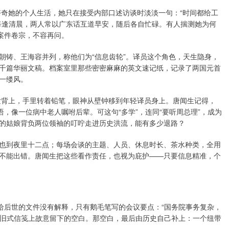
好奇她的个人生活，她只在接受内部口述访谈时淡淡一句：“时间都给工
每逢清晨，两人常以广东话互道早安，随后各自忙碌。有人揣测她为何
案件卷宗，不容再问。
朝铸、王海容并列，称他们为“信息齿轮”。译员这个角色，天生隐身，
千篇华丽文稿。档案室里那些密密麻麻的英文速记纸，记录了两国元首
一缕风。
沙发背上，手里转着铅笔，眼神从壁钟移到年轻译员身上。唐闻生记得，
语，像一位病中老人嘱咐后辈。可这句“多学”，连同“要听周总理”，成为
的姑娘背负两位领袖的叮咛走进历史洪流，能有多少退路？
也到夜里十二点；每场会谈的主题、人员、休息时长、茶水种类，全用
不能出错。唐闻生把这些看作责任，也视为庇护——只要信息精准，个
给后世的文件没有解释，只有鹅毛笔写的会议要点：“国务院事务复杂，
是旧式信笺上故意留下的空白。那空白，最后由历史自己补上：一个纽带