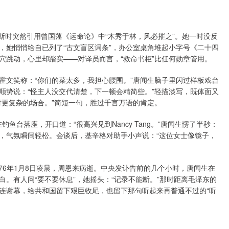
科斯时突然引用曾国藩《运命论》中“木秀于林，风必摧之”。她一时没反
，她悄悄给自已列了“古文盲区词条”，办公室桌角堆起小字号《二十四
穴跳动，心里却踏实——对译员而言，“救命书柜”比任何勋章管用。
廷霍文笑称：“你们的菜太多，我担心腰围。”唐闻生脑子里闪过样板戏台
顺势说：“怪主人没交代清楚，下一顿会精简些。”轻描淡写，既体面又
付更复杂的场合。”简短一句，胜过千言万语的肯定。
鱼台落座，开口道：“很高兴见到Nancy Tang。”唐闻生愣了半秒：
，气氛瞬间轻松。会谈后，基辛格对助手小声说：“这位女士像镜子，
y。1976年1月8日凌晨，周恩来病逝。中央发讣告前的几个小时，唐闻生在
。有人问“要不要休息”，她摇头：“记录不能断。”那时距离毛泽东的
连谢幕，给共和国留下艰巨收尾，也留下那句听起来再普通不过的“听